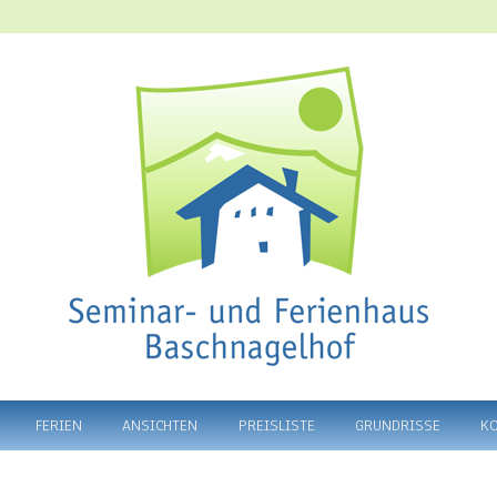
 Ferienhaus Baschnagelhof
FERIEN
ANSICHTEN
PREISLISTE
GRUNDRISSE
K
Primärer